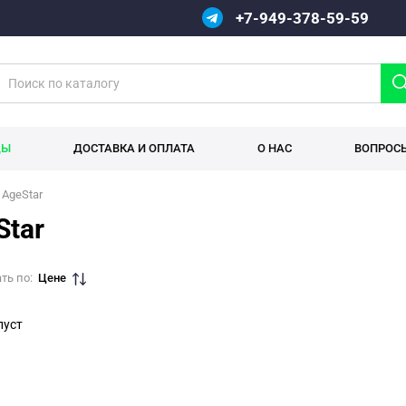
+7-949-378-59-59
ДЫ
ДОСТАВКА И ОПЛАТА
О НАС
ВОПРОС
AgeStar
Star
ть по:
Цене
пуст