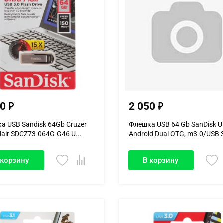
50
2 050
а USB Sandisk 64Gb Cruzer
Флешка USB 64 Gb SanDisk Ul
Flair SDCZ73-064G-G46 U...
Android Dual OTG, m3.0/USB 3.
 корзину
В корзину