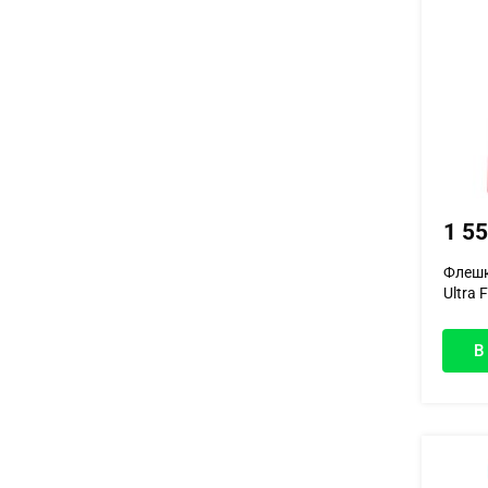
1 5
Флешк
Ultra 
В