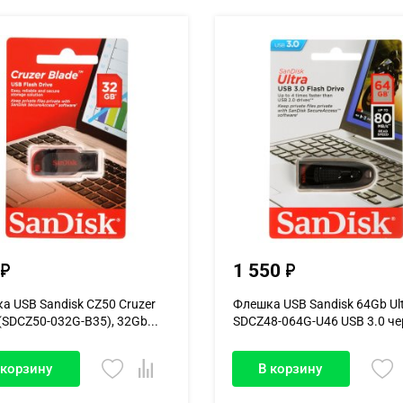
1 550
а USB Sandisk CZ50 Cruzer
Флешка USB Sandisk 64Gb Ul
(SDCZ50-032G-B35), 32Gb...
SDCZ48-064G-U46 USB 3.0 ч
 корзину
В корзину