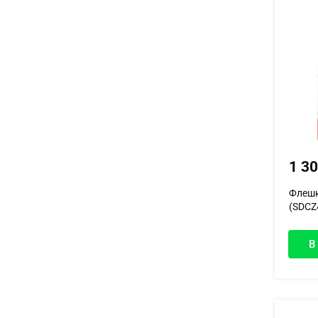
1 3
Флешка
(SDCZ4
В