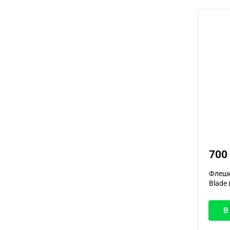
700
Флешк
Blade 
В