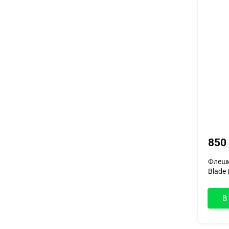
850
Флешк
Blade 
В