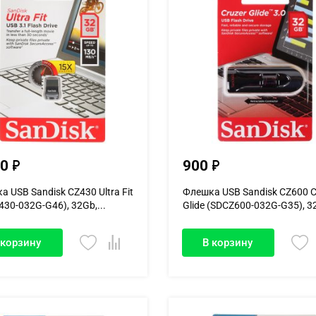
00
900
 USB Sandisk CZ430 Ultra Fit
Флешка USB Sandisk CZ600 C
30-032G-G46), 32Gb,...
Glide (SDCZ600-032G-G35), 32
 корзину
В корзину