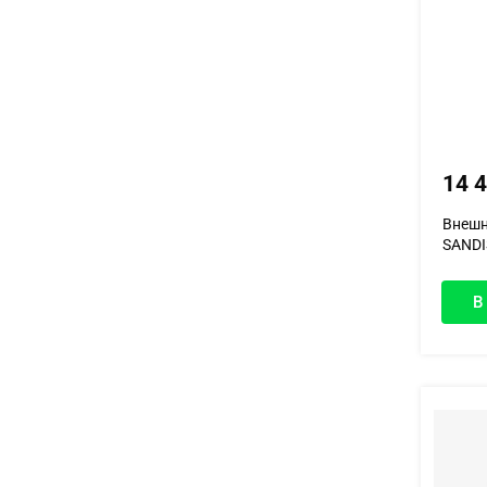
14 
Внешн
SANDI
В