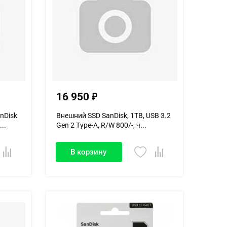
16 950
nDisk
Внешний SSD SanDisk, 1TB, USB 3.2
..
Gen 2 Type-A, R/W 800/-, ч...
В корзину