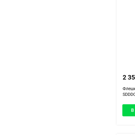
2 3
Флешк
SDDDC
В