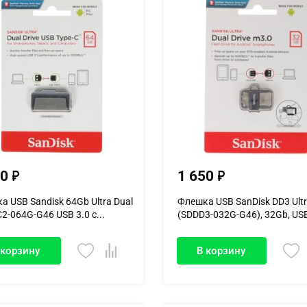
50
1 650
а USB Sandisk 64Gb Ultra Dual
Флешка USB SanDisk DD3 Ult
2-064G-G46 USB 3.0 с...
(SDDD3-032G-G46), 32Gb, USB 
 корзину
В корзину