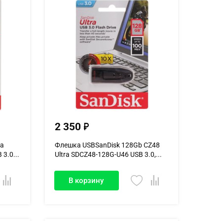
2 350
ra
Флешка USBSanDisk 128Gb CZ48
3.0...
Ultra SDCZ48-128G-U46 USB 3.0,...
В корзину