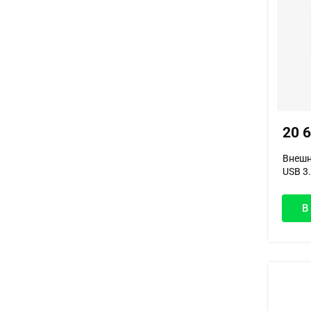
20 
Внешн
USB 3.
В