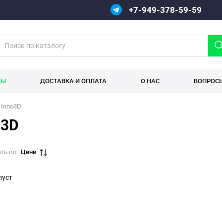
+7-949-378-59-59
ДЫ
ДОСТАВКА И ОПЛАТА
О НАС
ВОПРОС
Inno3D
o3D
ть по:
Цене
пуст