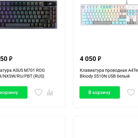
650
4 050
атура ASUS M701 ROG
Клавиатура проводная A4Te
/NXSW/RU/PBT (RUS)
Bloody S510N USB белый
31A-BK...
 корзину
В корзину