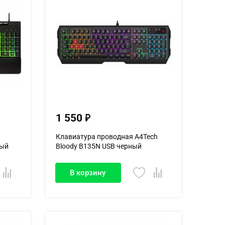
1 550
Клавиатура проводная A4Tech
ный
Bloody B135N USB черный
В корзину