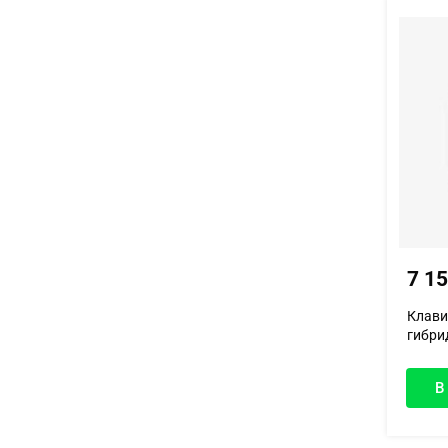
7 1
Клави
гибрид
В