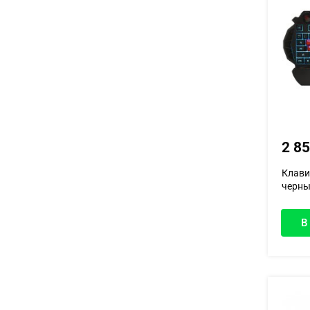
2 8
Клави
черны
В