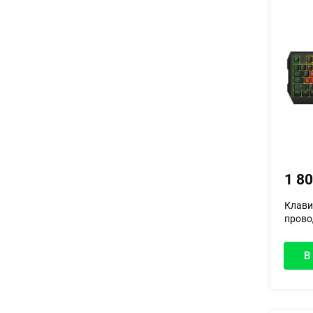
1 8
Клави
прово
В