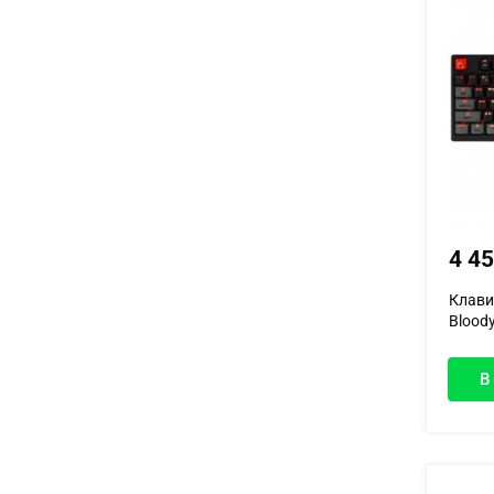
4 4
Клави
Bloody
В