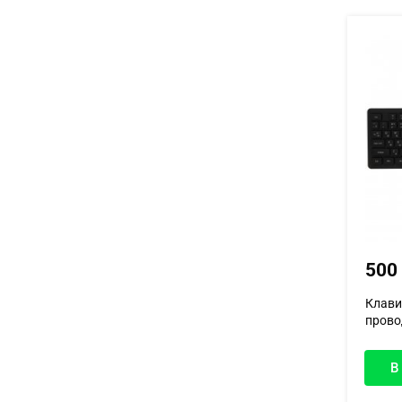
500
Клави
прово
В