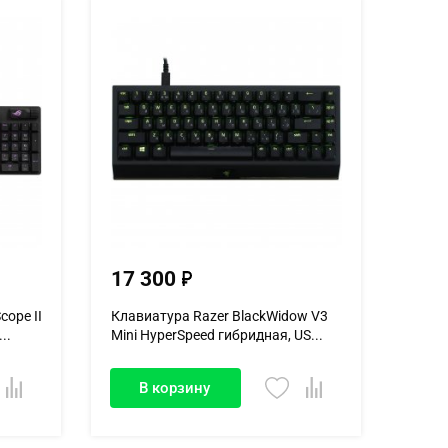
17 300
cope II
Клавиатура Razer BlackWidow V3
..
Mini HyperSpeed гибридная, US...
В корзину