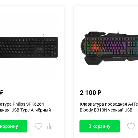
2 100
атура Philips SPK6264
Клавиатура проводная A4Te
дная, USB Type-A, чёрный
Bloody B310N черный USB
Multimed...
 корзину
В корзину