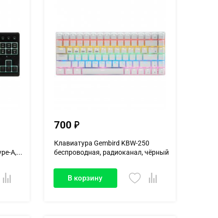
700
Клавиатура Gembird KBW-250
pe-A,...
беспроводная, радиоканал, чёрный
В корзину