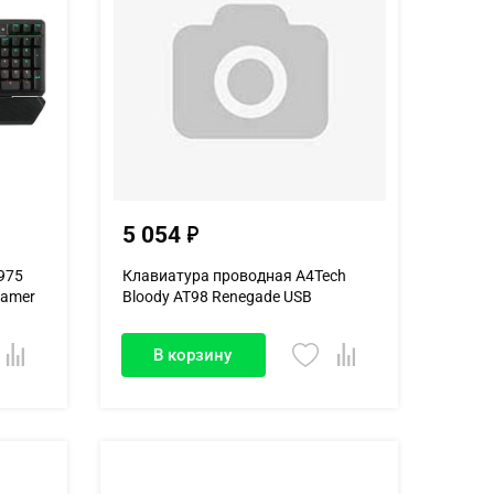
5 054
975
Клавиатура проводная A4Tech
Gamer
Bloody AT98 Renegade USB
черный/...
В корзину