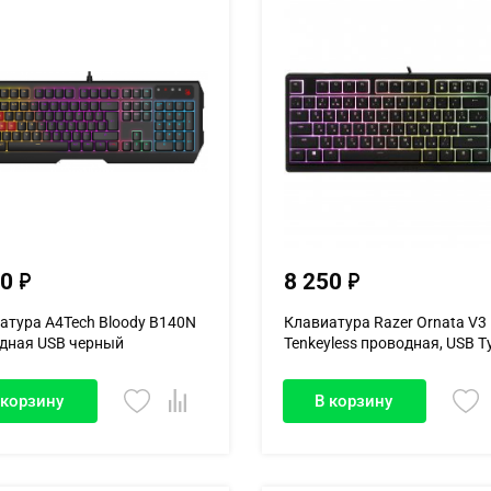
00
8 250
атура A4Tech Bloody B140N
Клавиатура Razer Ornata V3
дная USB черный
Tenkeyless проводная, USB Ty
 корзину
В корзину