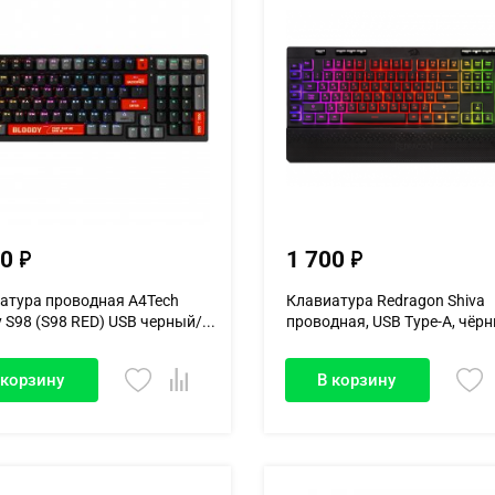
50
1 700
атура проводная A4Tech
Клавиатура Redragon Shiva
 S98 (S98 RED) USB черный/...
проводная, USB Type-A, чёр
 корзину
В корзину