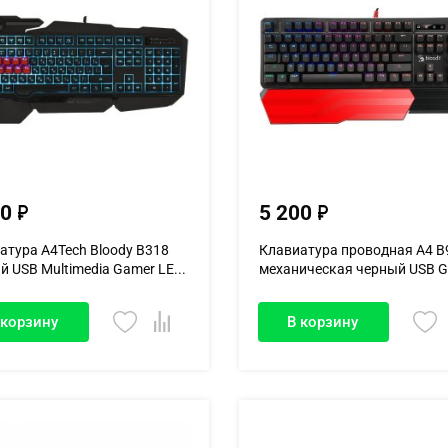
50
5 200
атура A4Tech Bloody B318
Клавиатура проводная A4 B
й USB Multimedia Gamer LE...
механическая черный USB 
L...
 корзину
В корзину