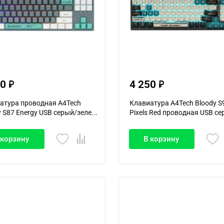
50
4 250
атура проводная A4Tech
Клавиатура A4Tech Bloody S
 S87 Energy USB серый/зеле...
Pixels Red проводная USB сер
 корзину
В корзину