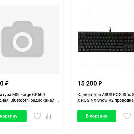
50
15 200
атура MSI Forge GK600
Клавиатура ASUS ROG Strix S
ная, Bluetooth, радиоканал,...
X ROG NX Snow V2 проводна.
 корзину
В корзину