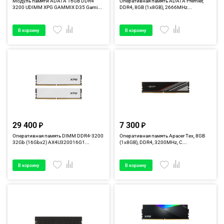
Модуль памяти ADATA 16GB DDR4
Оперативная память ADATA Premier,
3200 UDIMM XPG GAMMIX D35 Gami...
DDR4, 8GB (1x8GB), 2666MHz...
В корзину
В корзину
29 400
7 300
Оперативная память DIMM DDR4-3200
Оперативная память Apacer Tex, 8GB
32Gb (16Gbx2) AX4U320016G1...
(1x8GB), DDR4, 3200MHz, C...
В корзину
В корзину