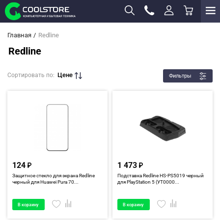
Главная
Redline
Redline
Цене
Сортировать по:
Фильтры
124
1 473
Защитное стекло для экрана Redline
Подставка Redline HS-PS5019 черный
черный для Huawei Pura 70...
для PlayStation 5 (УТ0000...
В корзину
В корзину