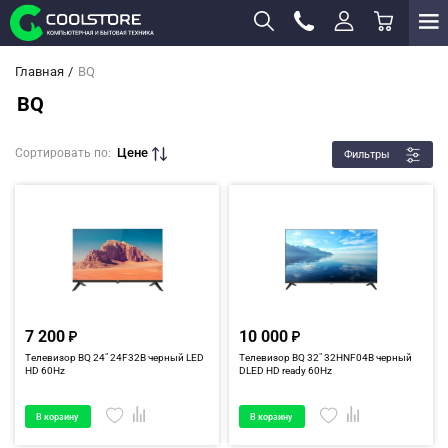
Главная
BQ
BQ
Цене
Сортировать по:
Фильтры
7 200
10 000
Телевизор BQ 24" 24F32B черный LED
Телевизор BQ 32" 32HNF04B черный
HD 60Hz
DLED HD ready 60Hz
В корзину
В корзину