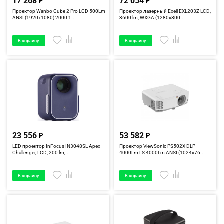
17 268
72 054
Проектор Wanbo Cube 2 Pro LCD 500Lm
Проектор лазерный Exell EXL203Z LCD,
ANSI (1920x1080) 2000:1...
3600 lm, WXGA (1280x800...
В корзину
В корзину
23 556
53 582
LED проектор InFocus IN3048SL Apex
Проектор ViewSonic PS502X DLP
Challenger, LCD, 200 lm,...
4000Lm LS 4000Lm ANSI (1024x76...
В корзину
В корзину