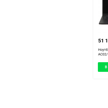
51 
Ноутб
AC02/
7430U/
В