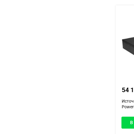
54 
Источ
Powerc
В