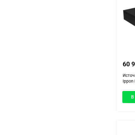
60 
Источ
Ippon 
В