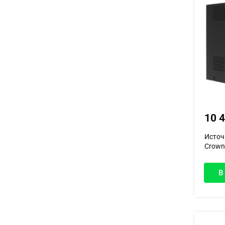
10 
Источ
Crown
В