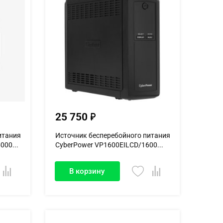
25 750
итания
Источник бесперебойного питания
00...
CyberPower VP1600EILCD/1600...
В корзину