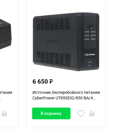
6 650
итания
Источник бесперебойного питания
.
CyberPower UT850EIG/850 ВА/4...
В корзину