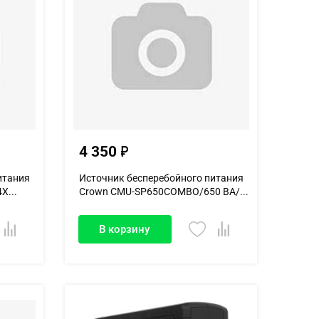
4 350
итания
Источник бесперебойного питания
X...
Crown CMU-SP650COMBO/650 ВА/...
В корзину