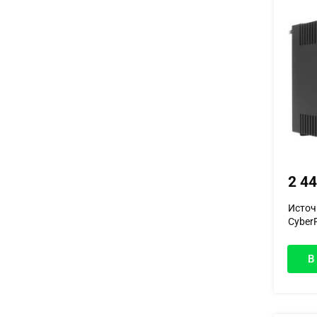
2 4
Источ
Cyber
В