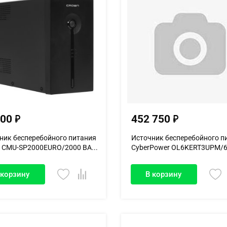
400
452 750
ник бесперебойного питания
Источник бесперебойного п
 CMU-SP2000EURO/2000 ВА...
CyberPower OL6KERT3UPM/60
 корзину
В корзину