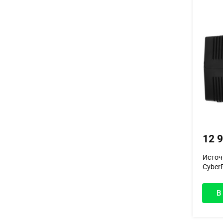
12 
Источ
Cyber
В