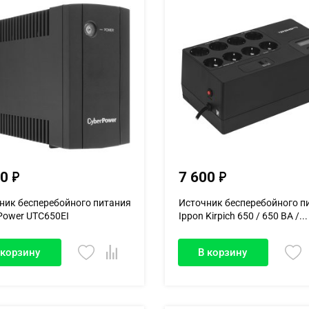
40
7 600
ник бесперебойного питания
Источник бесперебойного п
Power UTC650EI
Ippon Kirpich 650 / 650 ВА /...
 корзину
В корзину