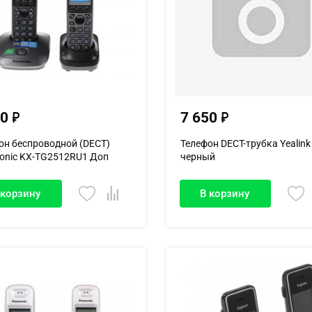
50
7 650
он беспроводной (DECT)
Телефон DECT-трубка Yealin
onic KX-TG2512RU1 Доп
черный
..
 корзину
В корзину