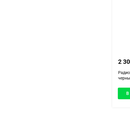
2 3
Радио
черны
В