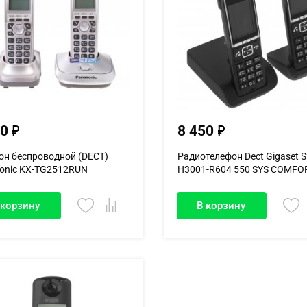
50
8 450
он беспроводной (DECT)
Радиотелефон Dect Gigaset 
onic KX-TG2512RUN
H3001-R604 550 SYS COMFO
нов...
 корзину
В корзину