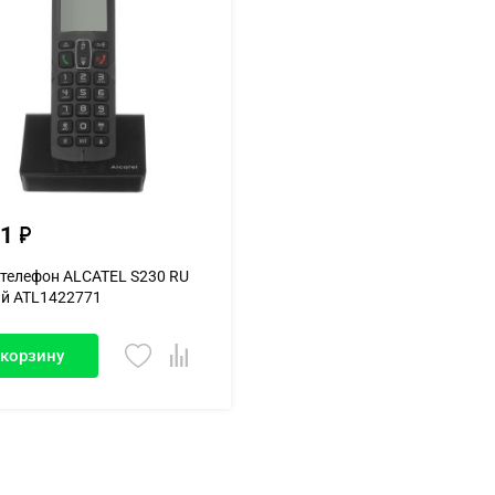
01
телефон ALCATEL S230 RU
й ATL1422771
 корзину