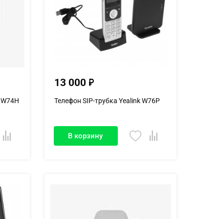
13 000
k W74H
Телефон SIP-трубка Yealink W76P
В корзину