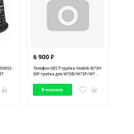
6 900
S30852-
Телефон DECT-трубка Yealink W73H
RT
SIP-трубка для W70B/W73P/W7...
В корзину