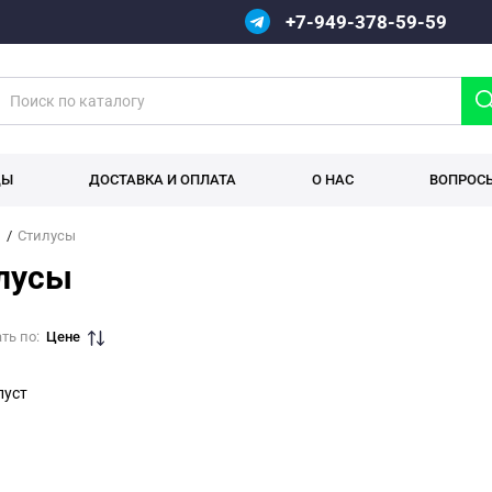
+7-949-378-59-59
ДЫ
ДОСТАВКА И ОПЛАТА
О НАС
ВОПРОС
Стилусы
лусы
ть по:
Цене
пуст