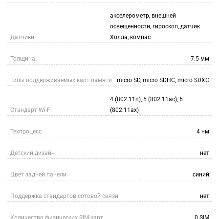
акселерометр, внешней
освещенности, гироскоп, датчик
Датчики
Холла, компас
Толщина
7.5 мм
Типы поддерживаемых карт памяти
micro SD, micro SDHC, micro SDXC
4 (802.11n), 5 (802.11ac), 6
Стандарт Wi-Fi
(802.11ax)
Техпроцесс
4 нм
Детский дизайн
нет
Цвет задней панели
синий
Поддержка стандартов сотовой связи
нет
Количество физических SIM-карт
0 SIM