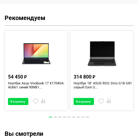
Рекомендуем
54 450
314 800
Ноутбук Asus Vivobook 17 X1704VA-
Ноутбук 18" ASUS ROG Strix G18 G815LR
AU661 синий 90NB1...
серый Core U...
В корзину
В корзину
Вы смотрели