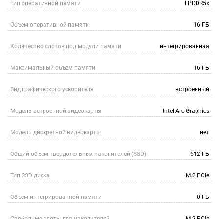
Тип оперативной памяти
LPDDR5x
Объем оперативной памяти
16 ГБ
Количество слотов под модули памяти
интегрированная
Максимальный объем памяти
16 ГБ
Вид графического ускорителя
встроенный
Модель встроенной видеокарты
Intel Arc Graphics
Модель дискретной видеокарты
нет
Общий объем твердотельных накопителей (SSD)
512 ГБ
Тип SSD диска
M.2 PCIe
Объем интегрированной памяти
0 ГБ
Свободные слоты для накопителей
M.2 PCIe