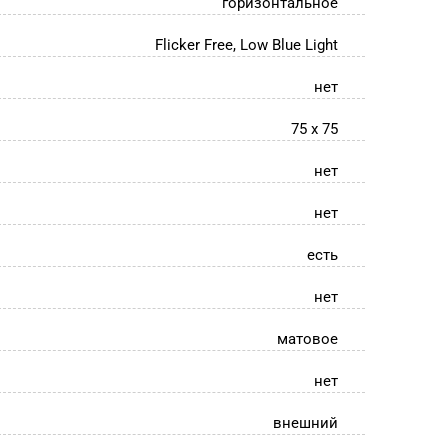
горизонтальное
Flicker Free, Low Blue Light
нет
75 x 75
нет
нет
есть
нет
матовое
нет
внешний