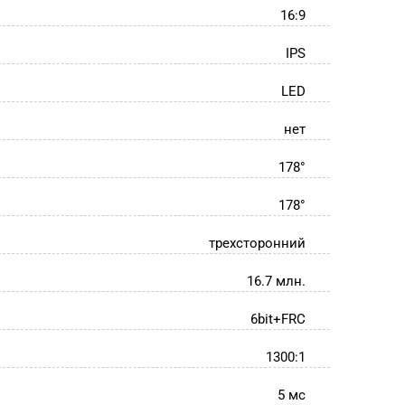
16:9
IPS
LED
нет
178°
178°
трехсторонний
16.7 млн.
6bit+FRC
1300:1
5 мс