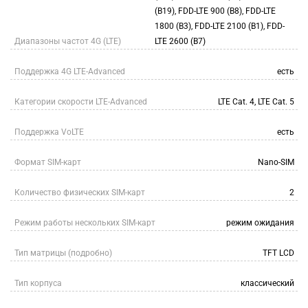
(B19), FDD-LTE 900 (B8), FDD-LTE
1800 (B3), FDD-LTE 2100 (B1), FDD-
Диапазоны частот 4G (LTE)
LTE 2600 (B7)
Поддержка 4G LTE-Advanced
есть
Категории скорости LTE-Advanced
LTE Cat. 4, LTE Cat. 5
Поддержка VoLTE
есть
Формат SIM-карт
Nano-SIM
Количество физических SIM-карт
2
Режим работы нескольких SIM-карт
режим ожидания
Тип матрицы (подробно)
TFT LCD
Тип корпуса
классический