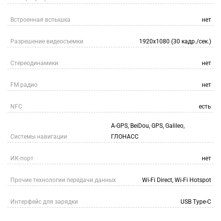
Встроенная вспышка
нет
Разрешение видеосъемки
1920x1080 (30 кадр./сек.)
Стереодинамики
нет
FM радио
нет
NFC
есть
A-GPS, BeiDou, GPS, Galileo,
Системы навигации
ГЛОНАСС
ИК-порт
нет
Прочие технологии передачи данных
Wi-Fi Direct, Wi-Fi Hotspot
Интерфейс для зарядки
USB Type-C