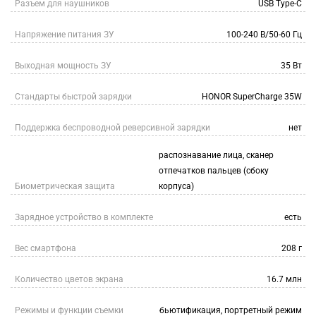
Разъем для наушников
USB Type-C
Напряжение питания ЗУ
100-240 В/50-60 Гц
Выходная мощность ЗУ
35 Вт
Стандарты быстрой зарядки
HONOR SuperCharge 35W
Поддержка беспроводной реверсивной зарядки
нет
распознавание лица, сканер
отпечатков пальцев (сбоку
Биометрическая защита
корпуса)
Зарядное устройство в комплекте
есть
Вес смартфона
208 г
Количество цветов экрана
16.7 млн
Режимы и функции съемки
бьютификация, портретный режим