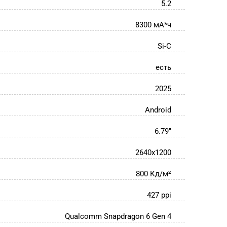
5.2
8300 мА*ч
Si-C
есть
2025
Android
6.79"
2640x1200
800 Кд/м²
427 ppi
Qualcomm Snapdragon 6 Gen 4