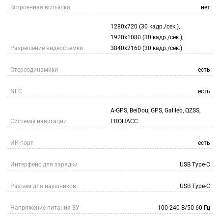
Встроенная вспышка
нет
1280x720 (30 кадр./сек.),
1920x1080 (30 кадр./сек.),
Разрешение видеосъемки
3840x2160 (30 кадр./сек.)
Стереодинамики
есть
NFC
есть
A-GPS, BeiDou, GPS, Galileo, QZSS,
Системы навигации
ГЛОНАСС
ИК-порт
есть
Интерфейс для зарядки
USB Type-C
Разъем для наушников
USB Type-C
Напряжение питания ЗУ
100-240 В/50-60 Гц