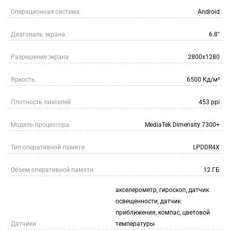
Операционная система
Android
Диагональ экрана
6.8"
Разрешение экрана
2800x1280
Яркость
6500 Кд/м²
Плотность пикселей
453 ppi
Модель процессора
MediaTek Dimensity 7300+
Тип оперативной памяти
LPDDR4X
Объем оперативной памяти
12 ГБ
акселерометр, гироскоп, датчик
освещенности, датчик
приближения, компас, цветовой
Датчики
температуры