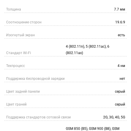
Толщина
7.7 мм
Соотношение сторон
19.6:9
Изогнутый экран
есть
4 (802.11n), 5 (802.11ac), 6
Стандарт Wi-Fi
(802.11ax)
Техпроцесс
4 нм
Поддержка беспроводной зарядки
нет
Цвет задней панели
серый
Цвет граней
серый
Поддержка стандартов сотовой связи
2G, 3G, 4G, 5G
GSM 850 (B5), GSM 900 (B8), GSM