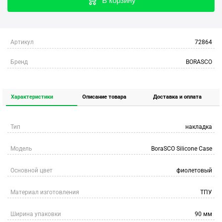
В корзину
Артикул
72864
Бренд
BORASCO
Характеристики
Описание товара
Доставка и оплата
Тип
накладка
Модель
BoraSCO Silicone Case
Основной цвет
фиолетовый
Материал изготовления
ТПУ
Ширина упаковки
90 мм