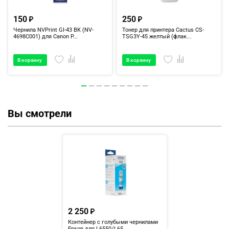
150
250
Чернила NVPrint GI-43 BK (NV-
Тонер для принтера Cactus CS-
4698C001) для Canon P...
TSG3Y-45 желтый (флак...
В корзину
В корзину
Вы смотрели
2 250
Контейнер с голубыми чернилами
Epson для L6550/L65...