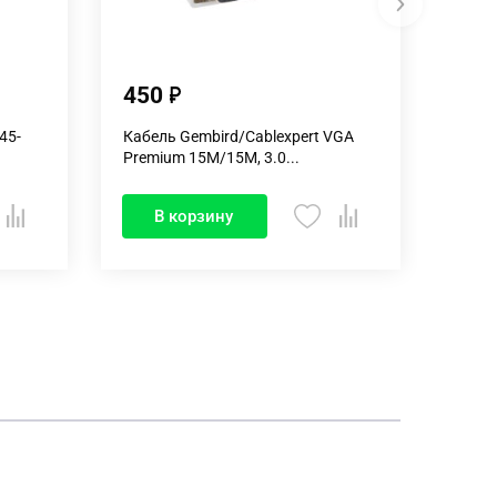
450
85
45-
Кабель Gembird/Cablexpert VGA
Разве
Premium 15M/15M, 3.0...
Rexan
В корзину
В