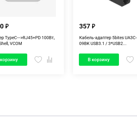
00
357
ер TypeC--->RJ45+PD 100Вт,
Кабель-адаптер 5bites UA3C-
Shell, VCOM
09BK USB3.1 / 3*USB2...
 корзину
В корзину