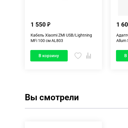
1 550
1 6
Кабель Xiaomi ZMI USB/Lightning
Адапт
MFi 100 см AL803
Allum 
В корзину
В
Вы смотрели