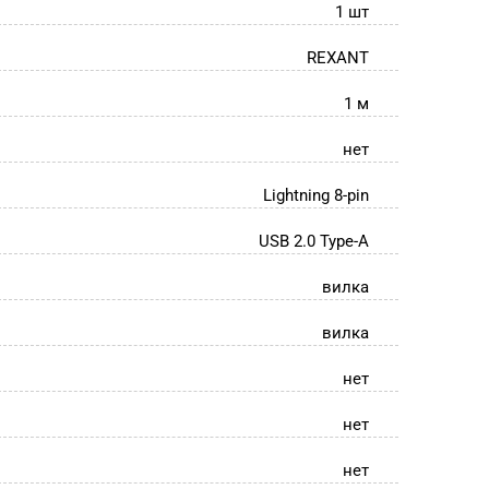
1 шт
REXANT
1 м
нет
Lightning 8-pin
USB 2.0 Type-A
вилка
вилка
нет
нет
нет