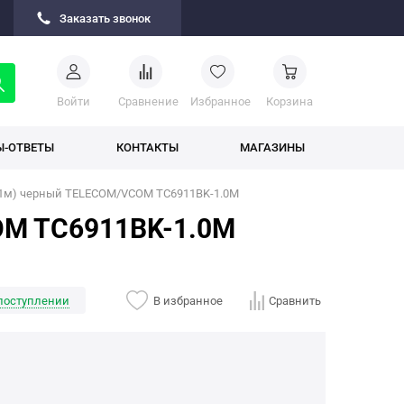
Заказать звонок
Войти
Cравнение
Избранное
Корзина
Ы-ОТВЕТЫ
КОНТАКТЫ
МАГАЗИНЫ
P (1м) черный TELECOM/VCOM TC6911BK-1.0M
COM TC6911BK-1.0M
поступлении
В избранное
Сравнить