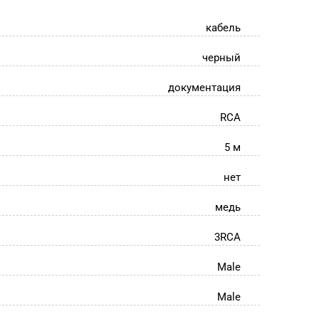
кабель
черный
документация
RCA
5 м
нет
медь
3RCA
Male
Male