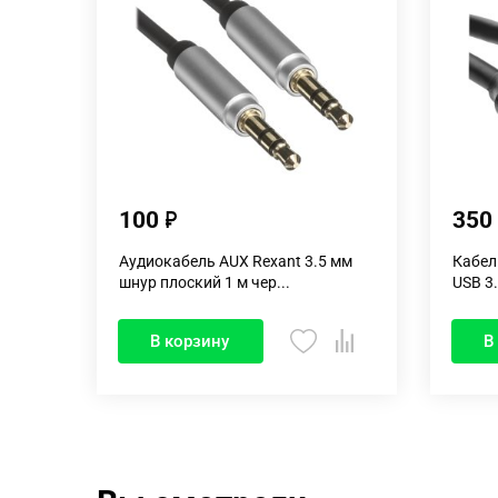
100
350
Аудиокабель AUX Rexant 3.5 мм
Кабел
шнур плоский 1 м чер...
USB 3.
В корзину
В