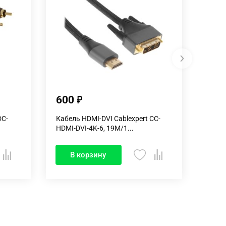
600
15
DC-
Кабель HDMI-DVI Cablexpert CC-
Кабел
HDMI-DVI-4K-6, 19M/1...
Teleco
В корзину
В