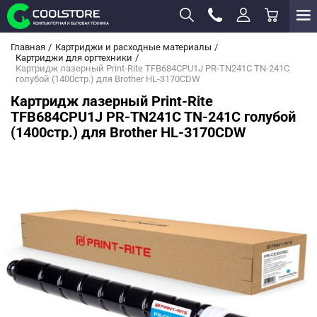
Главная
Картриджи и расходные материалы
Картриджи для оргтехники
Картридж лазерный Print-Rite TFB684CPU1J PR-TN241C TN-241C
голубой (1400стр.) для Brother HL-3170CDW
Картридж лазерный Print-Rite
TFB684CPU1J PR-TN241C TN-241C голубой
(1400стр.) для Brother HL-3170CDW