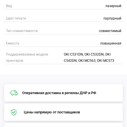
Вид
лазерный
Цвет печати
пурпурный
Тип совместимости
совместимый
Емкость
повышенная
Поддерживаемые модели
OKI C531DN, OKI C532DN, OKI
принтеров
C542DN, OKI MC563, OKI MC573
Оперативная доставка в регионы ДНР и РФ
Цены напрямую от поставщиков