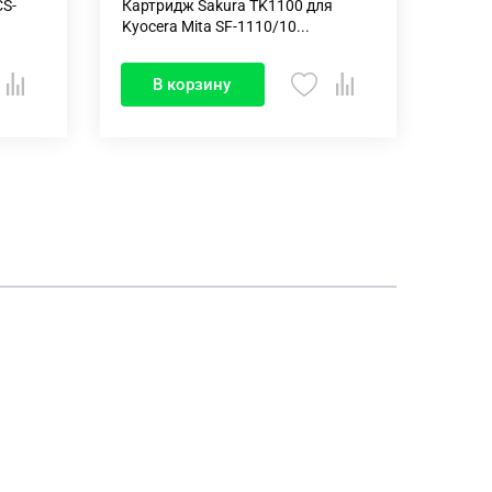
CS-
Картридж Sakura TK1100 для
Карт
Kyocera Mita SF-1110/10...
для D
В корзину
В