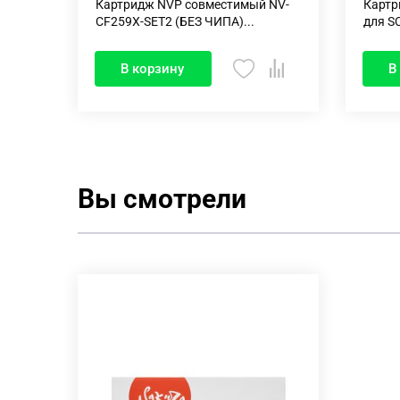
Картридж NVP совместимый NV-
Картр
CF259X-SET2 (БЕЗ ЧИПА)...
для S
В корзину
В
Вы смотрели