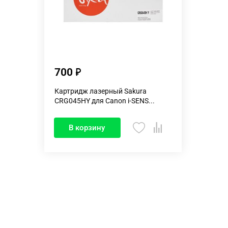
700
Картридж лазерный Sakura
CRG045HY для Canon i-SENS...
В корзину