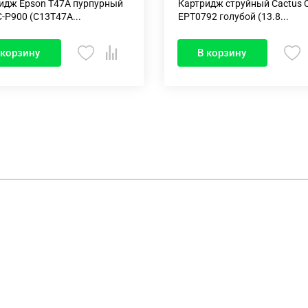
идж Epson T47A пурпурный
Картридж струйный Cactus 
C-P900 (C13T47A...
EPT0792 голубой (13.8...
 корзину
В корзину