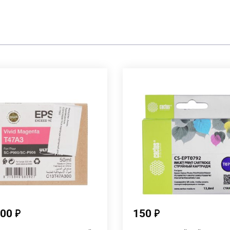
100
150