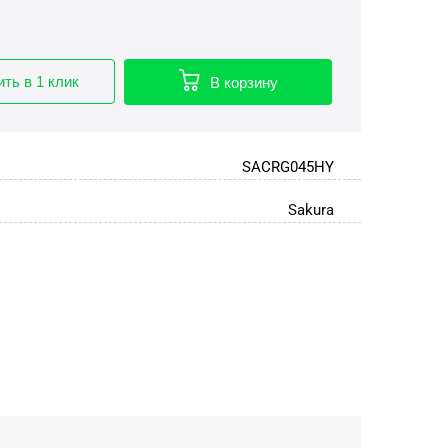
ить в 1 клик
В корзину
SACRG045HY
Sakura