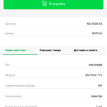
В корзину
Артикул
NV-3ED67A
Бренд
NVPrint
Характеристики
Описание товара
Доставка и оплата
Тип
картридж
Модель
NV Print 712
Совместимые бренды
HP
Назначение
принтер
Количество в упаковке
1 шт