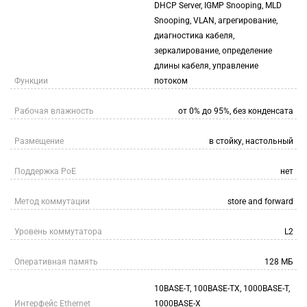
DHCP Server, IGMP Snooping, MLD
Snooping, VLAN, агрегирование,
диагностика кабеля,
зеркалирование, определение
длины кабеля, управление
Функции
потоком
Рабочая влажность
от 0% до 95%, без конденсата
Размещение
в стойку, настольный
Поддержка PoE
нет
Метод коммутации
store and forward
Уровень коммутатора
L2
Оперативная память
128 МБ
10BASE-T, 100BASE-TX, 1000BASE-T,
Интерфейс Ethernet
1000BASE-X