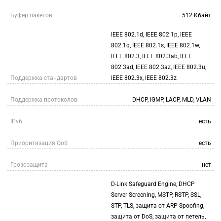
Буфер пакетов
512 Кбайт
IEEE 802.1d, IEEE 802.1p, IEEE
802.1q, IEEE 802.1s, IEEE 802.1w,
IEEE 802.3, IEEE 802.3ab, IEEE
802.3ad, IEEE 802.3az, IEEE 802.3u,
Поддержка стандартов
IEEE 802.3x, IEEE 802.3z
Поддержка протоколов
DHCP, IGMP, LACP, MLD, VLAN
IPv6
есть
Приоритизация QoS
есть
Грозозащита
нет
D-Link Safeguard Engine, DHCP
Server Screening, MSTP, RSTP, SSL,
STP, TLS, защита от ARP Spoofing,
защита от DoS, защита от петель,