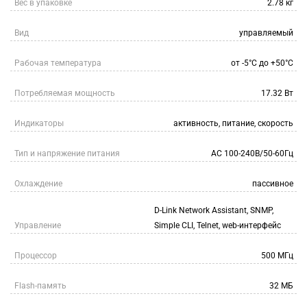
Вес в упаковке
2.78 кг
Вид
управляемый
Рабочая температура
от -5°C до +50°C
Потребляемая мощность
17.32 Вт
Индикаторы
активность, питание, скорость
Тип и напряжение питания
AC 100-240В/50-60Гц
Охлаждение
пассивное
D-Link Network Assistant, SNMP,
Управление
Simple CLI, Telnet, web-интерфейс
Процессор
500 МГц
Flash-память
32 МБ