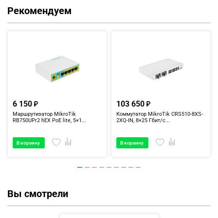
Рекомендуем
6 150
103 650
Маршрутизатор MikroTik
Коммутатор MikroTik CRS510-8XS-
RB750UPr2 hEX PoE lite, 5×1...
2XQ-IN, 8×25 Гбит/с...
В корзину
В корзину
Вы смотрели