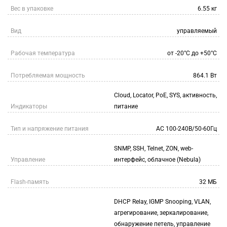
Вес в упаковке
6.55 кг
Вид
управляемый
Рабочая температура
от -20°С до +50°C
Потребляемая мощность
864.1 Вт
Cloud, Locator, PoE, SYS, активность,
Индикаторы
питание
Тип и напряжение питания
AC 100-240В/50-60Гц
SNMP, SSH, Telnet, ZON, web-
Управление
интерфейс, облачное (Nebula)
Flash-память
32 МБ
DHCP Relay, IGMP Snooping, VLAN,
агрегирование, зеркалирование,
обнаружение петель, управление