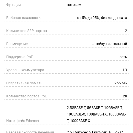
Функции
потоком
Рабочая влажность
от 5% до 95%, без конденсата
Количество SFP-портов
2
Размещение
в стойку, настольный
Поддержка PoE
есть
Уровень коммутатора
L3
Оперативная память
256 МБ
Количество портов PoE
28
2.5GBASE-T, 5GBASE-T, 10GBASE-T,
10GBASE-X, 100BASE-TX, 1000BASE-
Интерфейс Ethernet
T, 1000BASE-X
Базовая скорость передачи
2.5 Гбит/сек, 5 Гбит/сек, 10 Гбит/