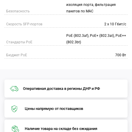
изоляция порта, фильтрация
Безопасность
пакетов по MAC
Скорость SFP-портов
2 х 10 Гбит/с
PoE (802.3af), PoE+ (802.3at), PoE++
Стандарты PoE
(802.3bt)
Бюджет PoE
700 Вт
Оперативная доставка в регионы ДНР и РФ
Цены напрямую от поставщиков
Наличие товара на складе без ожидания