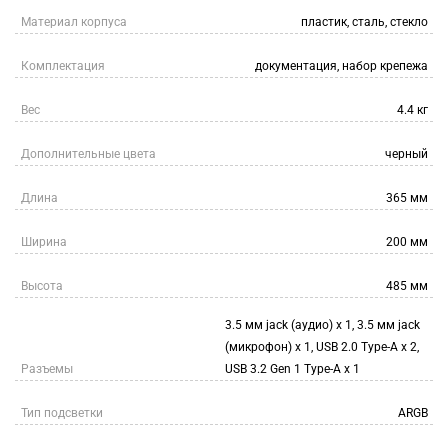
Материал корпуса
пластик, сталь, стекло
Комплектация
документация, набор крепежа
Вес
4.4 кг
Дополнительные цвета
черный
Длина
365 мм
Ширина
200 мм
Высота
485 мм
3.5 мм jack (аудио) х 1, 3.5 мм jack
(микрофон) х 1, USB 2.0 Type-A х 2,
Разъемы
USB 3.2 Gen 1 Type-A х 1
Тип подсветки
ARGB