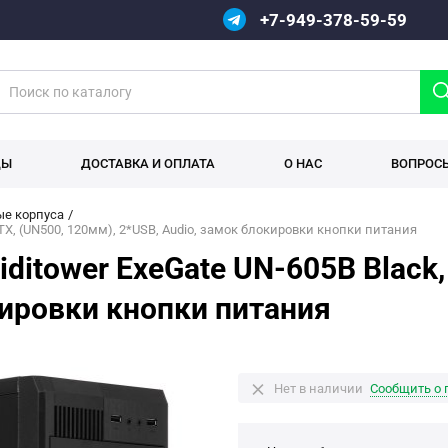
+7-949-378-59-59
ДЫ
ДОСТАВКА И ОПЛАТА
О НАС
ВОПРОС
е корпуса
TX, (UN500, 120мм), 2*USB, Audio, замок блокировки кнопки питания
itower ExeGate UN-605B Black, 
кировки кнопки питания
Нет в наличии
Сообщить о 