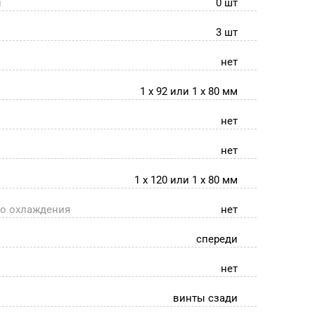
й
0 шт
3 шт
нет
1 x 92 или 1 x 80 мм
нет
нет
1 x 120 или 1 x 80 мм
го охлаждения
нет
спереди
нет
винты сзади