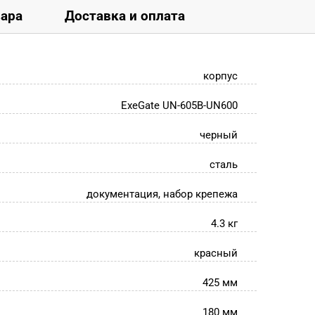
вара
Доставка и оплата
корпус
ExeGate UN-605B-UN600
черный
сталь
документация, набор крепежа
4.3 кг
красный
425 мм
180 мм