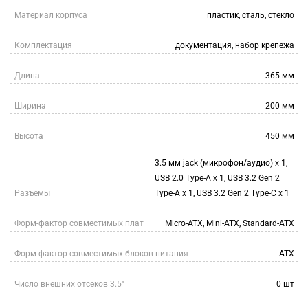
Материал корпуса
пластик, сталь, стекло
Комплектация
документация, набор крепежа
Длина
365 мм
Ширина
200 мм
Высота
450 мм
3.5 мм jack (микрофон/аудио) х 1,
USB 2.0 Type-A х 1, USB 3.2 Gen 2
Разъемы
Type-A х 1, USB 3.2 Gen 2 Type-C х 1
Форм-фактор совместимых плат
Micro-ATX, Mini-ATX, Standard-ATX
Форм-фактор совместимых блоков питания
ATX
Число внешних отсеков 3.5"
0 шт