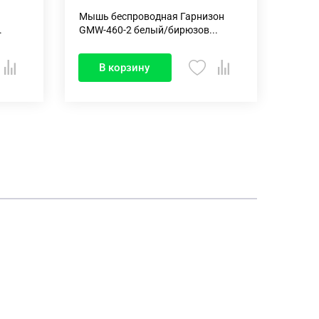
Мышь беспроводная Гарнизон
Мышь
.
GMW-460-2 белый/бирюзов...
Acer 
В корзину
В