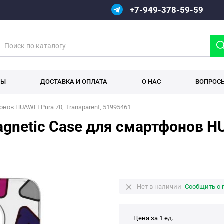
+7-949-378-59-59
ДЫ
ДОСТАВКА И ОПЛАТА
О НАС
ВОПРОС
онов HUAWEI Pura 70, Transparent, 51995461
agnetic Case для смартфонов HU
Нет в наличии
Сообщить о 
Цена за 1 ед.