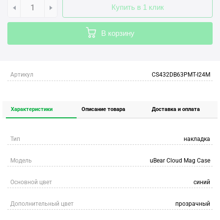
Купить в 1 клик
В корзину
Артикул
CS432DB63PMT-I24M
Характеристики
Описание товара
Доставка и оплата
Тип
накладка
Модель
uBear Cloud Mag Case
Основной цвет
синий
Дополнительный цвет
прозрачный