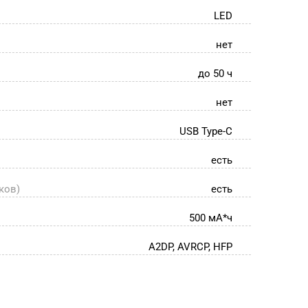
LED
нет
до 50 ч
нет
USB Type-C
есть
ков)
есть
500 мА*ч
A2DP, AVRCP, HFP