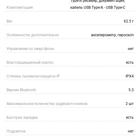
Type-A ресивер, документация,
Комплектация
кабель USB Type-A - USB Type-C
Вес
62.5 г
Особенности, дополнительно
акселерометр, гироскоп
Управление со смартфона
нет
Влагозащищенный корпус
есть
Степень пылевлагозащиты IP
IPX4
Версия Bluetooth
5.3
Максимальное количество аудиоисточников
2 шт
Быстрая зарядка
есть
Подсветка
нет