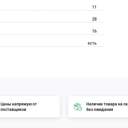
11
28
16
есть
Цены напрямую от
Наличие товара на с
поставщиков
без ожидания