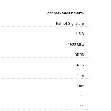
оперативная память
Patriot Signature
1.5 В
1600 МГц
DDR3
4 ГБ
4 ГБ
1 шт
11
11