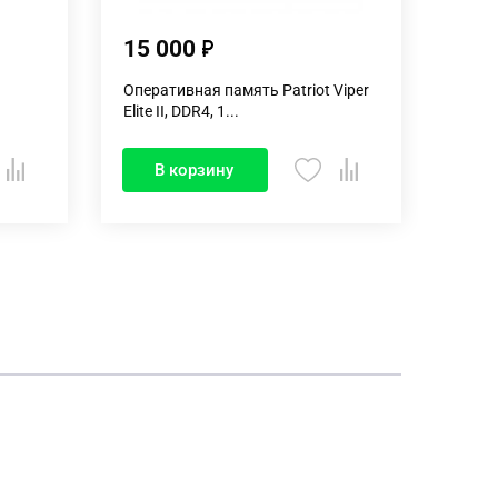
15 000
57 
Оперативная память Patriot Viper
Опера
Elite II, DDR4, 1...
Beast
В корзину
В