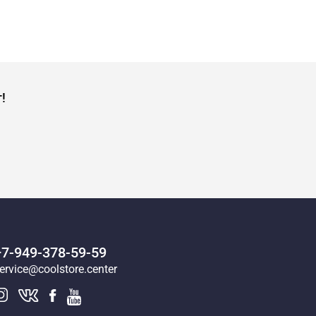
!
+7-949-378-59-59
ervice@coolstore.center