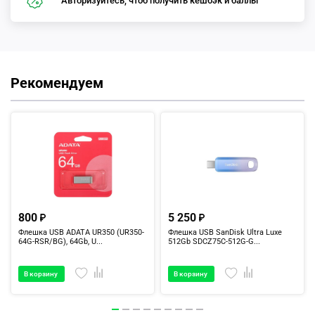
Авторизуйтесь, чтоб получить кешбэк и баллы
Рекомендуем
800
5 250
Флешка USB ADATA UR350 (UR350-
Флешка USB SanDisk Ultra Luxe
64G-RSR/BG), 64Gb, U...
512Gb SDCZ75C-512G-G...
В корзину
В корзину