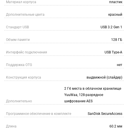
Материал корпуса
пластик
Дополнительные цвета
красный
Стандарт USB
USB 3.2 Gen 1
Объем памяти
128 ГБ
Интерфейс подключения
USB Type-A
Поддержка OTG
нет
Конструкция корпуса
выдвижной (слайдер)
2 Гб места в облачном хранилище
YuuWaa, 128-разрядное
Дополнительно
шифрование AES
Программное обеспечение в комплекте
SanDisk SecureAccess
Длина
60.2 мм