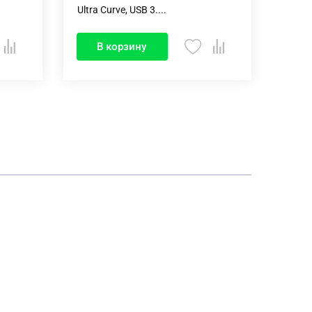
Ultra Curve, USB 3....
Dual, 
В корзину
В