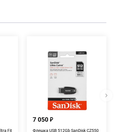
7 050
4 0
tra Fit
Флешка USB 512Gb SanDisk CZ550
Флешк