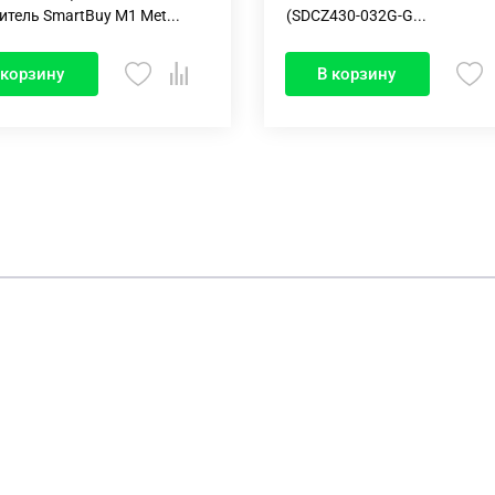
итель SmartBuy M1 Met...
(SDCZ430-032G-G...
 корзину
В корзину