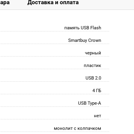
вара
Доставка и оплата
память USB Flash
Smartbuy Crown
черный
пластик
USB 2.0
4 ГБ
USB Type-A
нет
монолит с колпачком