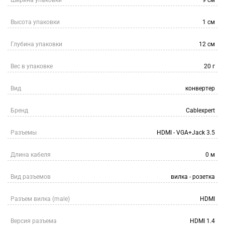
Ширина упаковки
9 см
Высота упаковки
1 см
Глубина упаковки
12 см
Вес в упаковке
20 г
Вид
конвертер
Бренд
Cablexpert
Разъемы
HDMI - VGA+Jack 3.5
Длина кабеля
0 м
Вид разъемов
вилка - розетка
Разъем вилка (male)
HDMI
Версия разъема
HDMI 1.4