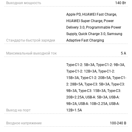
Выходная мощность
140 Вт
Apple PD, HUAWEI Fast Charge,
HUAWEI Super Charge, Power
Delivery 3.0, Programmable Power
Supply, Quick Charge 3.0, Samsung
Стандарты быстрой зарядки
Adaptive Fast Charging
Максимальный выходной ток
5 А
Type-C1-2: 5В=3А, Type-C1-2: 9В=3А,
Type-C1-2: 12В=3А, Type-C1-2:
15В=3А, Type-C1-2: 20В=5А, Type-C1-
2: 28В=5А, Type-C3: 5В=3А, Type-C3:
9В=3А, Type-C3: 15В=3А, Type-C3:
20В=2.25А, USB-A: 5В=3А, USB-A:
9В=2А, USB-A: 10В=2.25А, USB-A:
Выход на порт
12В=1.5А
Входное напряжение
100-240 В