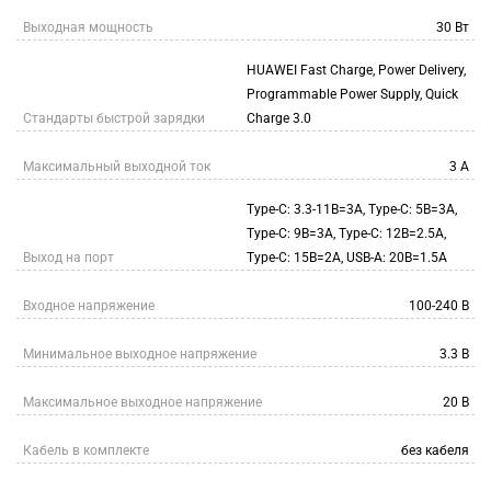
Выходная мощность
30 Вт
HUAWEI Fast Charge, Power Delivery,
Programmable Power Supply, Quick
Стандарты быстрой зарядки
Charge 3.0
Максимальный выходной ток
3 А
Type-C: 3.3-11В=3А, Type-C: 5В=3А,
Type-C: 9В=3А, Type-C: 12В=2.5А,
Выход на порт
Type-C: 15В=2А, USB-A: 20В=1.5А
Входное напряжение
100-240 В
Минимальное выходное напряжение
3.3 В
Максимальное выходное напряжение
20 В
Кабель в комплекте
без кабеля