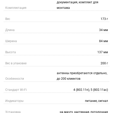
документация, комплект для
Комплектация
монтажа
Вес
173 г
Длина
34 мм
Ширина
84 мм
Высота
137 мм
Вес в упаковке
200 г
антенны приобретаются отдельно,
Особенности
до 200 клиентов
Стандарт Wi-Fi
4 (802.11n), 5 (802.11ac)
Индикаторы
питание, сигнал
Установка
на мачту, настенная, потолочная